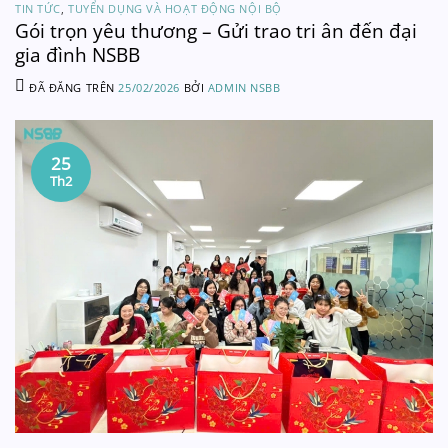
TIN TỨC
,
TUYỂN DỤNG VÀ HOẠT ĐỘNG NỘI BỘ
Gói trọn yêu thương – Gửi trao tri ân đến đại
gia đình NSBB
ĐÃ ĐĂNG TRÊN
25/02/2026
BỞI
ADMIN NSBB
25
Th2