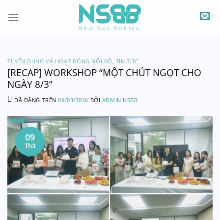
Chuyển
đến
nội
dung
TUYỂN DỤNG VÀ HOẠT ĐỘNG NỘI BỘ
,
TIN TỨC
[RECAP] WORKSHOP “MỘT CHÚT NGỌT CHO
NGÀY 8/3”
ĐÃ ĐĂNG TRÊN
09/03/2026
BỞI
ADMIN NSBB
09
Th3