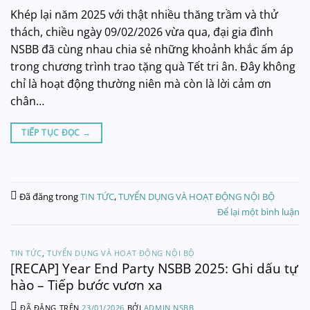
Khép lại năm 2025 với thật nhiều thăng trầm và thử
thách, chiều ngày 09/02/2026 vừa qua, đại gia đình
NSBB đã cùng nhau chia sẻ những khoảnh khắc ấm áp
trong chương trình trao tặng quà Tết tri ân. Đây không
chỉ là hoạt động thường niên mà còn là lời cảm ơn
chân…
TIẾP TỤC ĐỌC
→
Đã đăng trong
TIN TỨC
,
TUYỂN DỤNG VÀ HOẠT ĐỘNG NỘI BỘ
Để lại một bình luận
TIN TỨC
,
TUYỂN DỤNG VÀ HOẠT ĐỘNG NỘI BỘ
[RECAP] Year End Party NSBB 2025: Ghi dấu tự
hào – Tiếp bước vươn xa
ĐÃ ĐĂNG TRÊN
23/01/2026
BỞI
ADMIN NSBB