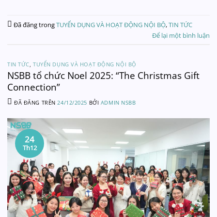
Đã đăng trong
TUYỂN DỤNG VÀ HOẠT ĐỘNG NỘI BỘ
,
TIN TỨC
Để lại một bình luận
TIN TỨC
,
TUYỂN DỤNG VÀ HOẠT ĐỘNG NỘI BỘ
NSBB tổ chức Noel 2025: “The Christmas Gift
Connection”
ĐÃ ĐĂNG TRÊN
24/12/2025
BỞI
ADMIN NSBB
24
Th12