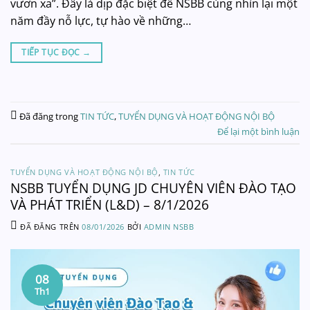
vươn xa”. Đây là dịp đặc biệt để NSBB cùng nhìn lại một
năm đầy nỗ lực, tự hào về những…
TIẾP TỤC ĐỌC
→
Đã đăng trong
TIN TỨC
,
TUYỂN DỤNG VÀ HOẠT ĐỘNG NỘI BỘ
Để lại một bình luận
TUYỂN DỤNG VÀ HOẠT ĐỘNG NỘI BỘ
,
TIN TỨC
NSBB TUYỂN DỤNG JD CHUYÊN VIÊN ĐÀO TẠO
VÀ PHÁT TRIỂN (L&D) – 8/1/2026
ĐÃ ĐĂNG TRÊN
08/01/2026
BỞI
ADMIN NSBB
08
Th1