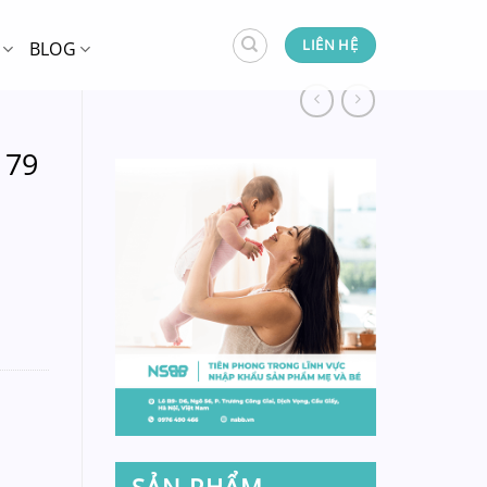
LIÊN HỆ
BLOG
179
SẢN PHẨM