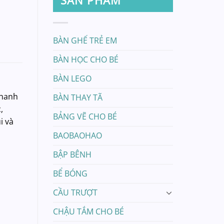
BÀN GHẾ TRẺ EM
BÀN HỌC CHO BÉ
BÀN LEGO
thanh
BÀN THAY TÃ
,
BẢNG VẼ CHO BÉ
i và
BAOBAOHAO
BẬP BÊNH
BỂ BÓNG
CẦU TRƯỢT
CHẬU TẮM CHO BÉ