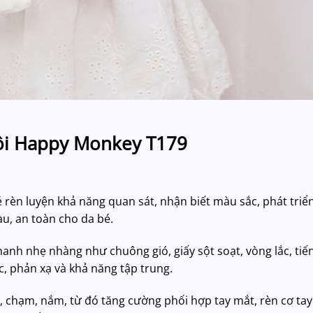
 nôi Happy Monkey T179
bé rèn luyện khả năng quan sát, nhận biết màu sắc, phát triển
àu, an toàn cho da bé.
hanh nhẹ nhàng như chuông gió, giấy sột soạt, vòng lắc, tiế
c, phản xạ và khả năng tập trung.
y, chạm, nắm, từ đó tăng cường phối hợp tay mắt, rèn cơ tay