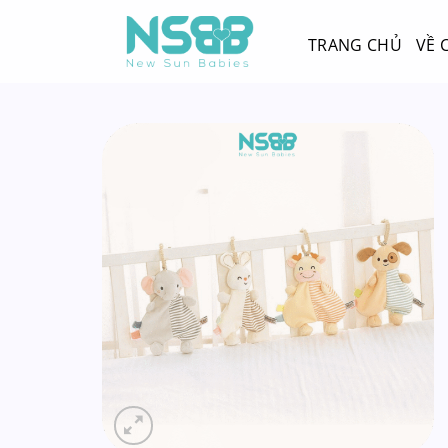
Chuyển
đến
TRANG CHỦ
VỀ 
nội
dung