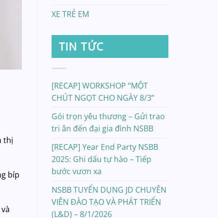
XE TRẺ EM
TIN TỨC
[RECAP] WORKSHOP “MỘT
CHÚT NGỌT CHO NGÀY 8/3”
Gói trọn yêu thương – Gửi trao
tri ân đến đại gia đình NSBB
 thị
[RECAP] Year End Party NSBB
2025: Ghi dấu tự hào – Tiếp
bước vươn xa
ng bíp
NSBB TUYỂN DỤNG JD CHUYÊN
VIÊN ĐÀO TẠO VÀ PHÁT TRIỂN
 và
(L&D) – 8/1/2026