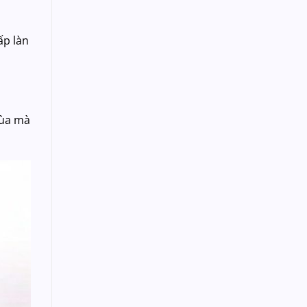
ấp làn
đùa mà