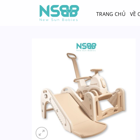
Chuyển
đến
TRANG CHỦ
VỀ 
nội
dung