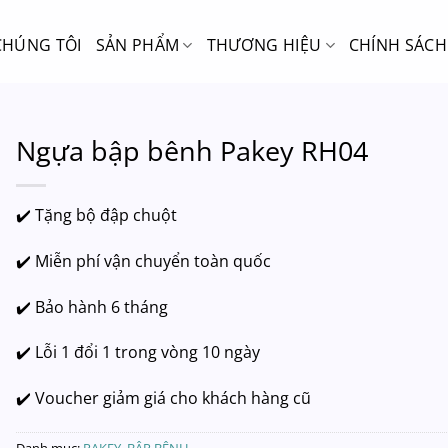
CHÚNG TÔI
SẢN PHẨM
THƯƠNG HIỆU
CHÍNH SÁCH
Ngựa bập bênh Pakey RH04
✔️ Tặng bộ đập chuột
✔️ Miễn phí vận chuyển toàn quốc
✔️ Bảo hành 6 tháng
✔️ Lỗi 1 đổi 1 trong vòng 10 ngày
✔️ Voucher giảm giá cho khách hàng cũ
Danh mục:
PAKEY
,
BẬP BÊNH