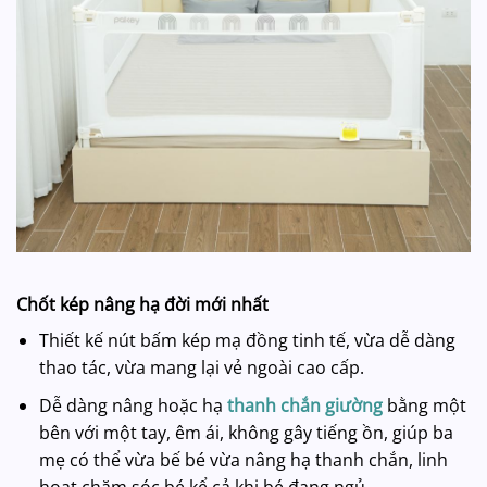
Chốt kép nâng hạ đời mới nhất
Thiết kế nút bấm kép mạ đồng tinh tế, vừa dễ dàng
thao tác, vừa mang lại vẻ ngoài cao cấp.
Dễ dàng nâng hoặc hạ
thanh chắn giường
bằng một
bên với một tay, êm ái, không gây tiếng ồn, giúp ba
mẹ có thể vừa bế bé vừa nâng hạ thanh chắn, linh
hoạt chăm sóc bé kể cả khi bé đang ngủ.