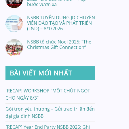
bước vươn xa
NSBB TUYỂN DỤNG JD CHUYÊN
VIÊN ĐÀO TẠO VÀ PHÁT TRIỂN
(L&D) – 8/1/2026
NSBB tổ chức Noel 2025: “The
Christmas Gift Connection”
BÀI VIẾT MỚI NHẤT
[RECAP] WORKSHOP “MỘT CHÚT NGỌT
CHO NGÀY 8/3”
Gói trọn yêu thương – Gửi trao tri ân đến
đại gia đình NSBB
[RECAP] Year End Party NSBB 2025: Ghi