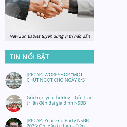
New Sun Babies tuyển dụng vị trí hấp dẫn
TIN NỔI BẬT
[RECAP] WORKSHOP “MỘT
CHÚT NGỌT CHO NGÀY 8/3”
Gói trọn yêu thương – Gửi trao
tri ân đến đại gia đình NSBB
[RECAP] Year End Party NSBB
2025: Ghi dấu tự hào – Tiếp