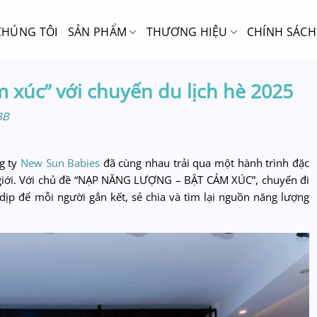
CHÚNG TÔI
SẢN PHẨM
THƯƠNG HIỆU
CHÍNH SÁCH
 xúc” với chuyến du lịch hè 2025
BB
g ty
New Sun Babies
đã cùng nhau trải qua một hành trình đặc
ế giới. Với chủ đề “NẠP NĂNG LƯỢNG – BẬT CẢM XÚC”, chuyến đi
dịp để mỗi người gắn kết, sẻ chia và tìm lại nguồn năng lượng