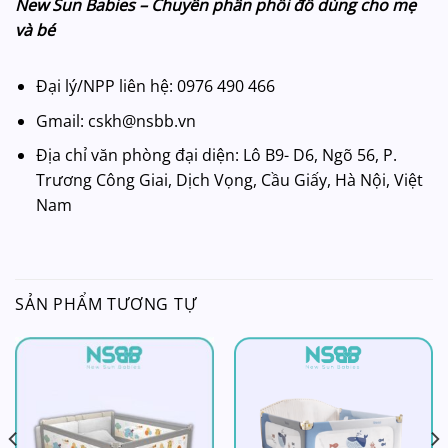
New Sun Babies – Chuyên phân phối đồ dùng cho mẹ
và bé
Đại lý/NPP liên hệ: 0976 490 466
Gmail: cskh@nsbb.vn
Địa chỉ văn phòng đại diện: Lô B9- D6, Ngõ 56, P.
Trương Công Giai, Dịch Vọng, Cầu Giấy, Hà Nội, Việt
Nam
SẢN PHẨM TƯƠNG TỰ